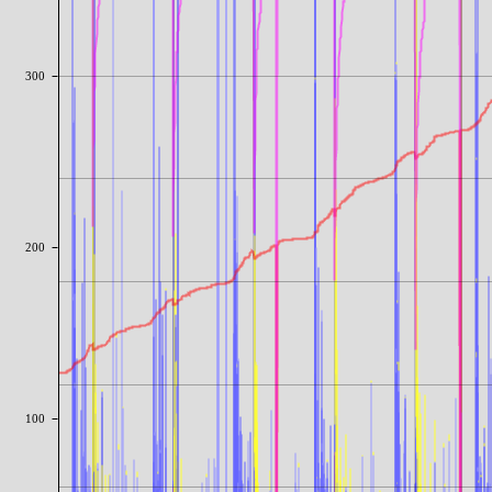
300
200
100