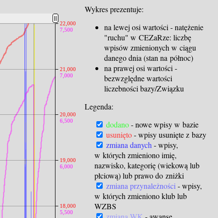
Wykres prezentuje:
22,000
na lewej osi wartości - natężenie
7,500
"ruchu" w CEZaRze: liczbę
wpisów zmienionych w ciągu
danego dnia (stan na północ)
na prawej osi wartości -
21,000
7,000
bezwzględne wartości
liczebności bazy/Związku
Legenda:
20,000
6,500
dodano
- nowe wpisy w bazie
usunięto
- wpisy usunięte z bazy
zmiana danych
- wpisy,
w których zmieniono imię,
19,000
nazwisko, kategorię (wiekową lub
6,000
płciową) lub prawo do zniżki
zmiana przynależności
- wpisy,
w których zmieniono klub lub
WZBS
18,000
5,500
zmiana WK
- awanse