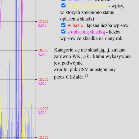
zmiana członkostwa
- wpisy,
w których zmieniono status
opłacenia składki
17,000
w bazie
- łączna liczba wpisów
5,000
z opłaconą składką
- liczba
wpisów ze składką na dany rok
Kategorie się nie składają, tj. zmiana
16,000
4,500
zarówno WK, jak i klubu wykazywana
jest podwójnie.
Źródło: plik CSV udostępniany
[1]
przez CEZaRa
15,000
4,000
14,000
3,500
13,000