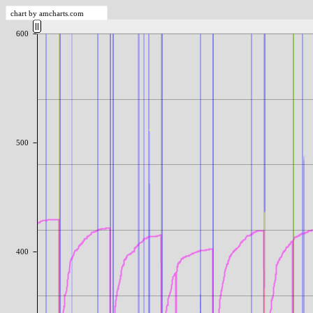
chart by amcharts.com
600
500
400