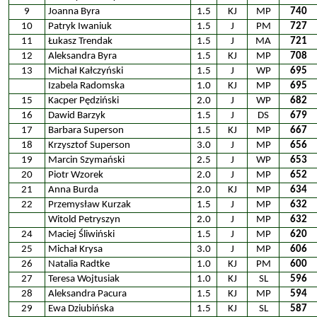
9
Joanna Byra
1.5
KJ
MP
740
10
Patryk Iwaniuk
1.5
J
PM
727
11
Łukasz Trendak
1.5
J
MA
721
12
Aleksandra Byra
1.5
KJ
MP
708
13
Michał Kałczyński
1.5
J
WP
695
Izabela Radomska
1.0
KJ
MP
695
15
Kacper Pędziński
2.0
J
WP
682
16
Dawid Barzyk
1.5
J
DS
679
17
Barbara Superson
1.5
KJ
MP
667
18
Krzysztof Superson
3.0
J
MP
656
19
Marcin Szymański
2.5
J
WP
653
20
Piotr Wzorek
2.0
J
MP
652
21
Anna Burda
2.0
KJ
MP
634
22
Przemysław Kurzak
1.5
J
MP
632
Witold Petryszyn
2.0
J
MP
632
24
Maciej Śliwiński
1.5
J
MP
620
25
Michał Krysa
3.0
J
MP
606
26
Natalia Radtke
1.0
KJ
PM
600
27
Teresa Wojtusiak
1.0
KJ
SL
596
28
Aleksandra Pacura
1.5
KJ
MP
594
29
Ewa Dziubińska
1.5
KJ
SL
587