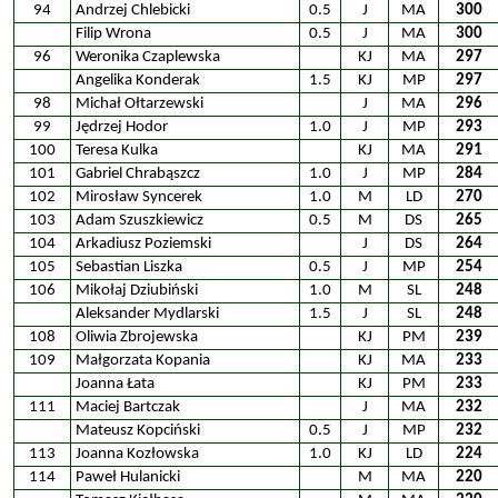
94
Andrzej Chlebicki
0.5
J
MA
300
Filip Wrona
0.5
J
MA
300
96
Weronika Czaplewska
KJ
MA
297
Angelika Konderak
1.5
KJ
MP
297
98
Michał Ołtarzewski
J
MA
296
99
Jędrzej Hodor
1.0
J
MP
293
100
Teresa Kulka
KJ
MA
291
101
Gabriel Chrabąszcz
1.0
J
MP
284
102
Mirosław Syncerek
1.0
M
LD
270
103
Adam Szuszkiewicz
0.5
M
DS
265
104
Arkadiusz Poziemski
J
DS
264
105
Sebastian Liszka
0.5
J
MP
254
106
Mikołaj Dziubiński
1.0
M
SL
248
Aleksander Mydlarski
1.5
J
SL
248
108
Oliwia Zbrojewska
KJ
PM
239
109
Małgorzata Kopania
KJ
MA
233
Joanna Łata
KJ
PM
233
111
Maciej Bartczak
J
MA
232
Mateusz Kopciński
0.5
J
MP
232
113
Joanna Kozłowska
1.0
KJ
LD
224
114
Paweł Hulanicki
M
MA
220