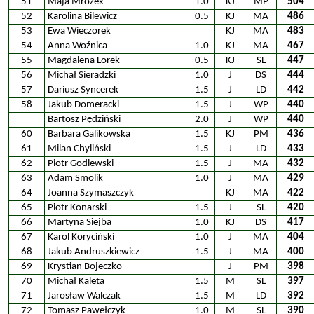
51
Maja Mrozek
1.0
KJ
MP
504
52
Karolina Bilewicz
0.5
KJ
MA
486
53
Ewa Wieczorek
KJ
MA
483
54
Anna Woźnica
1.0
KJ
MA
467
55
Magdalena Lorek
0.5
KJ
SL
447
56
Michał Sieradzki
1.0
J
DS
444
57
Dariusz Syncerek
1.5
J
LD
442
58
Jakub Domeracki
1.5
J
WP
440
Bartosz Pędziński
2.0
J
WP
440
60
Barbara Galikowska
1.5
KJ
PM
436
61
Milan Chyliński
1.5
J
LD
433
62
Piotr Godlewski
1.5
J
MA
432
63
Adam Smolik
1.0
J
MA
429
64
Joanna Szymaszczyk
KJ
MA
422
65
Piotr Konarski
1.5
J
SL
420
66
Martyna Siejba
1.0
KJ
DS
417
67
Karol Koryciński
1.0
J
MA
404
68
Jakub Andruszkiewicz
1.5
J
MA
400
69
Krystian Bojeczko
J
PM
398
70
Michał Kaleta
1.5
M
SL
397
71
Jarosław Walczak
1.5
M
LD
392
72
Tomasz Pawełczyk
1.0
M
SL
390