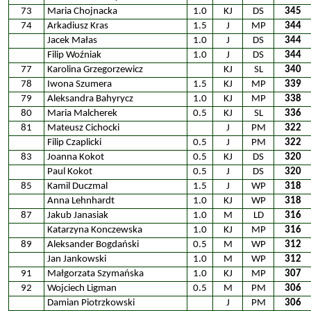
73
Maria Chojnacka
1.0
KJ
DS
345
74
Arkadiusz Kras
1.5
J
MP
344
Jacek Małas
1.0
J
DS
344
Filip Woźniak
1.0
J
DS
344
77
Karolina Grzegorzewicz
KJ
SL
340
78
Iwona Szumera
1.5
KJ
MP
339
79
Aleksandra Bahyrycz
1.0
KJ
MP
338
80
Maria Malcherek
0.5
KJ
SL
336
81
Mateusz Cichocki
J
PM
322
Filip Czaplicki
0.5
J
PM
322
83
Joanna Kokot
0.5
KJ
DS
320
Paul Kokot
0.5
J
DS
320
85
Kamil Duczmal
1.5
J
WP
318
Anna Lehnhardt
1.0
KJ
WP
318
87
Jakub Janasiak
1.0
M
LD
316
Katarzyna Konczewska
1.0
KJ
MP
316
89
Aleksander Bogdański
0.5
M
WP
312
Jan Jankowski
1.0
M
WP
312
91
Małgorzata Szymańska
1.0
KJ
MP
307
92
Wojciech Ligman
0.5
M
PM
306
Damian Piotrzkowski
J
PM
306