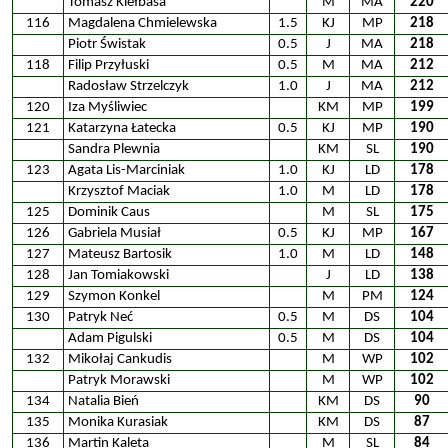
Tomasz Kiełbasa
M
MA
220
116
Magdalena Chmielewska
1.5
KJ
MP
218
Piotr Świstak
0.5
J
MA
218
118
Filip Przyłuski
0.5
M
MA
212
Radosław Strzelczyk
1.0
J
MA
212
120
Iza Myśliwiec
KM
MP
199
121
Katarzyna Łatecka
0.5
KJ
MP
190
Sandra Plewnia
KM
SL
190
123
Agata Lis-Marciniak
1.0
KJ
LD
178
Krzysztof Maciak
1.0
M
LD
178
125
Dominik Caus
M
SL
175
126
Gabriela Musiał
0.5
KJ
MP
167
127
Mateusz Bartosik
1.0
M
LD
148
128
Jan Tomiakowski
J
LD
138
129
Szymon Konkel
M
PM
124
130
Patryk Neć
0.5
M
DS
104
Adam Pigulski
0.5
M
DS
104
132
Mikołaj Cankudis
M
WP
102
Patryk Morawski
M
WP
102
134
Natalia Bień
KM
DS
90
135
Monika Kurasiak
KM
DS
87
136
Martin Kaleta
M
SL
84