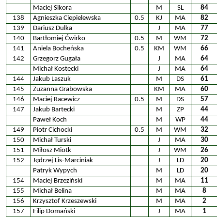
Maciej Sikora
M
SL
84
138
Agnieszka Ciepielewska
0.5
KJ
MA
82
139
Dariusz Dulka
J
MA
77
140
Bartłomiej Ćwirko
0.5
M
WM
72
141
Aniela Bocheńska
0.5
KM
WM
66
142
Grzegorz Gugała
J
MA
64
Michał Kostecki
J
MA
64
144
Jakub Laszuk
M
DS
61
145
Zuzanna Grabowska
KM
MA
60
146
Maciej Racewicz
0.5
M
DS
57
147
Jakub Bartecki
M
ZP
44
Paweł Koch
M
WP
44
149
Piotr Cichocki
0.5
M
WM
32
150
Michał Turski
J
MA
30
151
Miłosz Miotk
J
WM
26
152
Jędrzej Lis-Marciniak
J
LD
20
Patryk Wypych
M
LD
20
154
Maciej Brzeziński
M
MA
11
155
Michał Belina
M
MA
8
156
Krzysztof Krzeszewski
M
MA
2
157
Filip Domański
J
MA
1