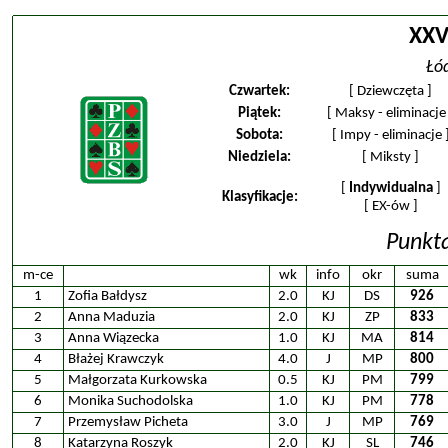
XXV
Łó
Czwartek:
[
Dziewczęta
]
Piątek:
[
Maksy - eliminacje
Sobota:
[
Impy - eliminacje
Niedziela:
[
Miksty
]
[
Indywidualna
]
Klasyfikacje:
[
EX-ów
]
Punkt
m-ce
wk
info
okr
suma
1
Zofia Bałdysz
2.0
KJ
DS
926
2
Anna Maduzia
2.0
KJ
ZP
833
3
Anna Wiązecka
1.0
KJ
MA
814
4
Błażej Krawczyk
4.0
J
MP
800
5
Małgorzata Kurkowska
0.5
KJ
PM
799
6
Monika Suchodolska
1.0
KJ
PM
778
7
Przemysław Picheta
3.0
J
MP
769
8
Katarzyna Roszyk
2.0
KJ
SL
746