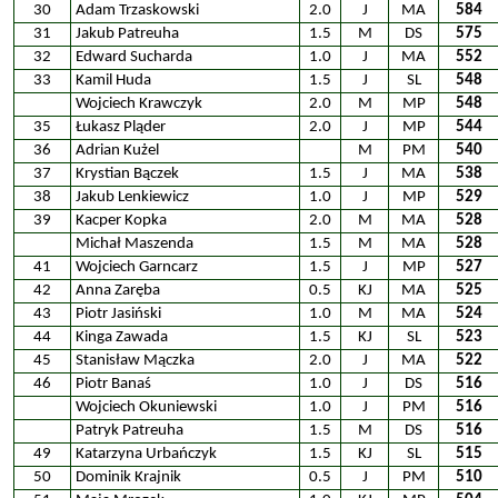
30
Adam Trzaskowski
2.0
J
MA
584
31
Jakub Patreuha
1.5
M
DS
575
32
Edward Sucharda
1.0
J
MA
552
33
Kamil Huda
1.5
J
SL
548
Wojciech Krawczyk
2.0
M
MP
548
35
Łukasz Pląder
2.0
J
MP
544
36
Adrian Kużel
M
PM
540
37
Krystian Bączek
1.5
J
MA
538
38
Jakub Lenkiewicz
1.0
J
MP
529
39
Kacper Kopka
2.0
M
MA
528
Michał Maszenda
1.5
M
MA
528
41
Wojciech Garncarz
1.5
J
MP
527
42
Anna Zaręba
0.5
KJ
MA
525
43
Piotr Jasiński
1.0
M
MA
524
44
Kinga Zawada
1.5
KJ
SL
523
45
Stanisław Mączka
2.0
J
MA
522
46
Piotr Banaś
1.0
J
DS
516
Wojciech Okuniewski
1.0
J
PM
516
Patryk Patreuha
1.5
M
DS
516
49
Katarzyna Urbańczyk
1.5
KJ
SL
515
50
Dominik Krajnik
0.5
J
PM
510