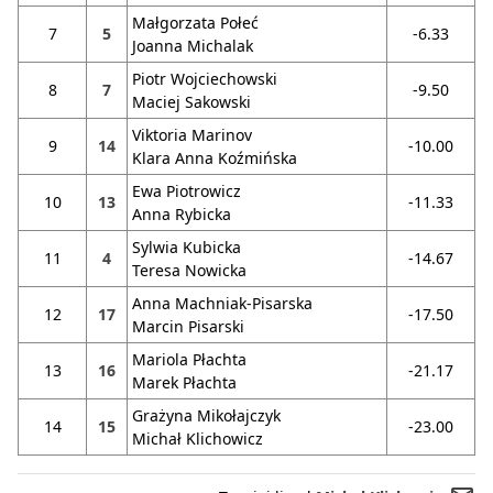
Małgorzata Połeć
7
5
-6.33
Joanna Michalak
Piotr Wojciechowski
8
7
-9.50
Maciej Sakowski
Viktoria Marinov
9
14
-10.00
Klara Anna Koźmińska
Ewa Piotrowicz
10
13
-11.33
Anna Rybicka
Sylwia Kubicka
11
4
-14.67
Teresa Nowicka
Anna Machniak-Pisarska
12
17
-17.50
Marcin Pisarski
Mariola Płachta
13
16
-21.17
Marek Płachta
Grażyna Mikołajczyk
14
15
-23.00
Michał Klichowicz