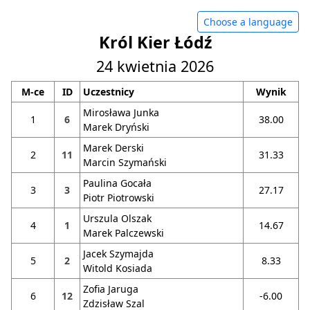
Choose a language
Król Kier Łódź
24 kwietnia 2026
M-ce
ID
Uczestnicy
Wynik
Mirosława Junka
1
6
38.00
Marek Dryński
Marek Derski
2
11
31.33
Marcin Szymański
Paulina Gocała
3
3
27.17
Piotr Piotrowski
Urszula Olszak
4
1
14.67
Marek Palczewski
Jacek Szymajda
5
2
8.33
Witold Kosiada
Zofia Jaruga
6
12
-6.00
Zdzisław Szal