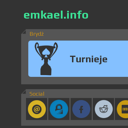
emkael.info
Brydż
Turnieje
Social