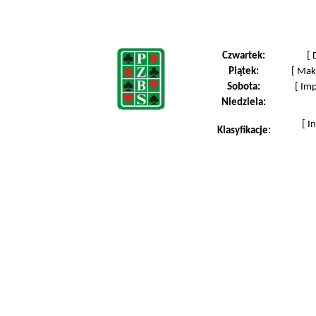
Czwartek:
[
Piątek:
[
Maks
Sobota:
[
Imp
Niedziela:
[
I
Klasyfikacje: